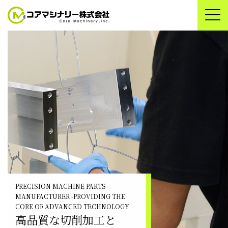
PRECISION MACHINE PARTS
PRECISION MACHINE PARTS
MANUFACTURER
MANUFACTURER
-PROVIDING THE
-PROVIDING THE
CORE OF ADVANCED TECHNOLOGY
CORE OF ADVANCED TECHNOLOGY
高品質な切削加工と
高品質な切削加工と
Project Story Vol.02
Everything starts with Core