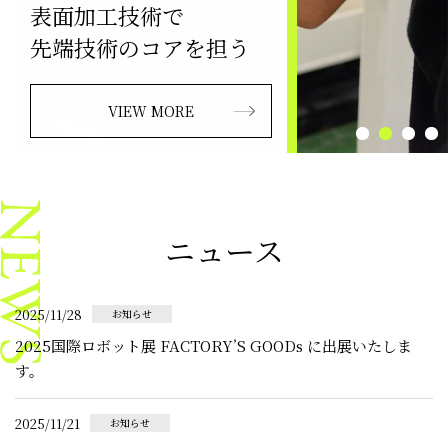
表面加工技術で
表面加工技術で
宇宙商社®Space BDのサ
誰かの想いを
先端技術のコアを担う
先端技術のコアを担う
ービス
カタチにする
VIEW MORE
VIEW MORE
VIEW MORE
採用情報
ニュース
2025/11/28
お知らせ
2025国際ロボット展 FACTORY’S GOODs に出展いたしま
す。
2025/11/21
お知らせ