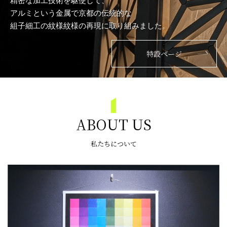
精密な加工技術を駆使して、
アルミという金属で
京都の伝統的な
組子細工の紋様紋様の再現に取り組みました。
特設ページ
ABOUT US
私たちについて