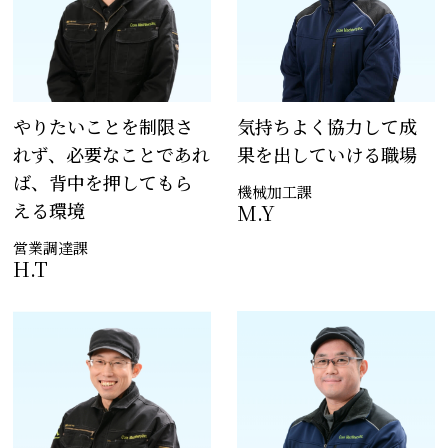
やりたいことを制限さ
気持ちよく協力して
成
れず、
必要なことであれ
果を出していける職場
ば、
背中を押してもら
機械加工課
える環境
M.Y
営業調達課
H.T