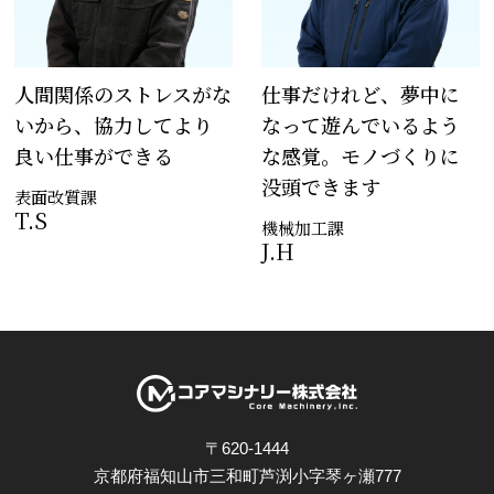
仕事だけれど、夢中に
人間関係のストレスがな
なって遊んで
いるよう
いから、
協力してより
な感覚。
モノづくりに
良い仕事ができる
没頭できます
表面改質課
T.S
機械加工課
J.H
〒620-1444
京都府福知山市三和町芦渕小字琴ヶ瀬777