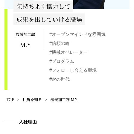
気持ちよく協力して
成果を出していける職場
機械加工課
#オープンマインドな雰囲気
M.Y
#信頼の輪
#機械オペレーター
#プログラム
#フォローし合える環境
#次の世代
TOP
>
社員を知る
>
機械加工課 M.Y
入社理由